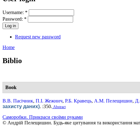
Username:
*
Password:
*
Request new password
Home
Biblio
Book
В.В. Пасічник
,
П.І. Жежнич
,
Р.Б. Кравець
,
А.М. Пелещишин
,
Д.
захисту даних)
.
:350.
Abstract
Саморобки. Прикраси своїми руками
© Андрій Пелещишин. Будь-яке цитування та використання мате