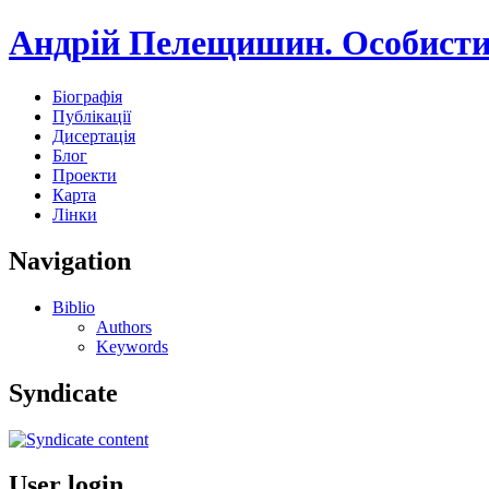
Андрій Пелещишин. Особисти
Біографія
Публікації
Дисертація
Блог
Проекти
Карта
Лінки
Navigation
Biblio
Authors
Keywords
Syndicate
User login