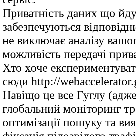
Приватність даних що йду
забезпечуються відповідн
не виключає аналізу вашо
можливість передачі прива
Хто хоче експериментуват
сюди http://webaccelerator
Навіщо це все Гуглу (адже
глобальний моніторинг тр
оптимізації пошуку та ви
фіксація підозрілого траф