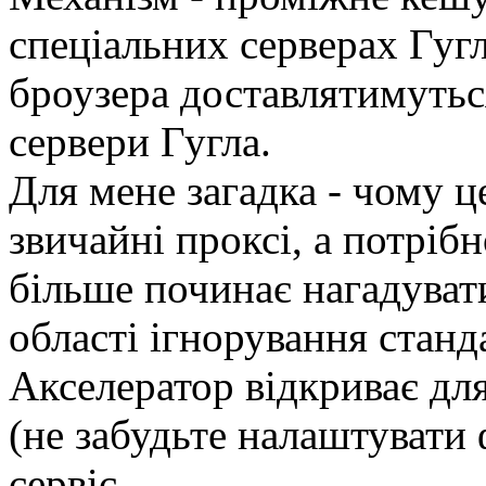
спеціальних серверах Гугл
броузера доставлятимуться
сервери Гугла.
Для мене загадка - чому ц
звичайні проксі, а потріб
більше починає нагадуват
області ігнорування станда
Акселератор відкриває дл
(не забудьте налаштувати 
сервіс.