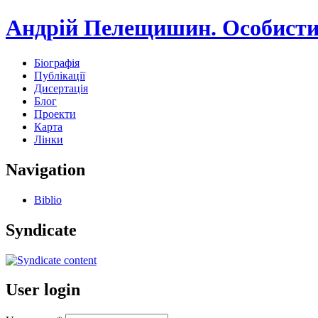
Андрій Пелещишин. Особисти
Біографія
Публікації
Дисертація
Блог
Проекти
Карта
Лінки
Navigation
Biblio
Syndicate
User login