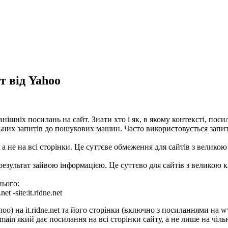
т від Yahoo
ішніх посилань на сайт. Знати хто і як, в якому контексті, поси
льних запитів до пошукових машин. Часто використовується запит 
а не на всі сторінки. Це суттєве обмеження для сайтів з великою
 результат зайвою інформацією. Це суттєво для сайтів з великою
нього:
net -site:it.ridne.net
oo) на it.ridne.net та його сторінки (включно з посиланнями на w
in який дає посилання на всі сторінки сайту, а не лише на чільн