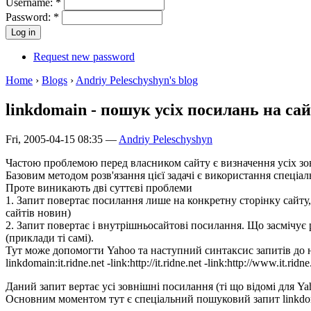
Username:
*
Password:
*
Request new password
Home
›
Blogs
›
Andriy Peleschyshyn's blog
linkdomain - пошук усіх посилань на сай
Fri, 2005-04-15 08:35 —
Andriy Peleschyshyn
Частою проблемою перед власником сайту є визначення усіх зовн
Базовим методом розв'язання цієї задачі є використання спеціа
Проте виникають дві суттєві проблеми
1. Запит повертає посилання лише на конкретну сторінку сайту, 
сайтів новин)
2. Запит повертає і внутрішньосайтові посилання. Що засмічує
(приклади ті самі).
Тут може допомогти Yahoo та наступний синтаксис запитів до 
linkdomain:it.ridne.net -link:http://it.ridne.net -link:http://www.it.ridne.
Даний запит вертає усі зовнішні посилання (ті що відомі для Yah
Основним моментом тут є спеціальний пошуковий запит linkdoma