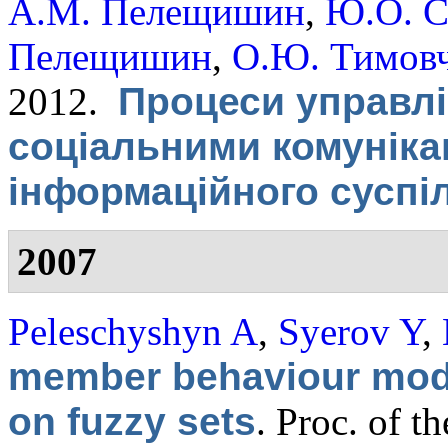
А.М. Пелещишин
,
Ю.О. С
Пелещишин
,
О.Ю. Тимов
2012.
Процеси управлі
соціальними комуніка
інформаційного суспі
2007
Peleschyshyn A
,
Syerov Y
,
member behaviour mode
on fuzzy sets
.
Proc. of t