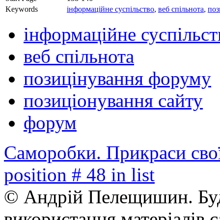
Keywords
інформаційне суспільство
,
веб спільнота
,
поз
інформаційне суспільст
веб спільнота
позицінування форуму
позиціонування сайту
форум
Саморобки. Прикраси сво
position # 48 in list
© Андрій Пелещишин. Буд
використання матеріалів с