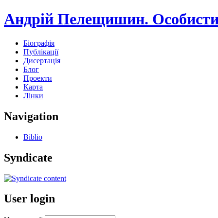
Андрій Пелещишин. Особисти
Біографія
Публікації
Дисертація
Блог
Проекти
Карта
Лінки
Navigation
Biblio
Syndicate
User login