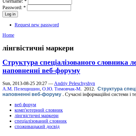
Username:
*
Password:
*
Request new password
Home
лінгвістичні маркери
Структура спеціалізованого словника л
наповненні веб-форуму
Sun, 2013-08-25 20:27 —
Andriy Peleschyshyn
А.М. Пелещишин
,
О.Ю. Тимовчак-М
. 2012.
Структура спец
наповненні веб-форуму
.
Сучасні інформаційні системи і тех
веб форум
комп'ютерний словник
лінгвістичні маркери
спеціалізований словник
споживацький досвід