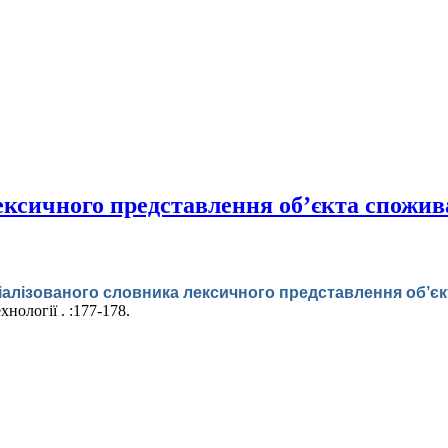
ексичного представлення об’єкта спожив
іалізованого словника лексичного представлення об’є
нології . :177-178.