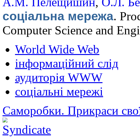
А.М. Пелещишин
,
О.Л. Б
соціальна мережа
.
Proc
Computer Science and Engi
World Wide Web
інформаційний слід
аудиторія WWW
соціальні мережі
Саморобки. Прикраси сво