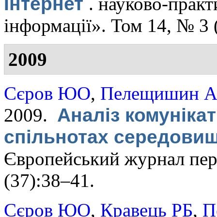
Інтернет
.
науково-практ
інформації». Том 14, № 3 
2009
Сєров ЮО
,
Пелещишин 
2009.
Аналіз комунікат
спільнотах середовищ
Європейський журнал пер
(37):38–41.
Сєров ЮО
,
Кравець РБ
,
П