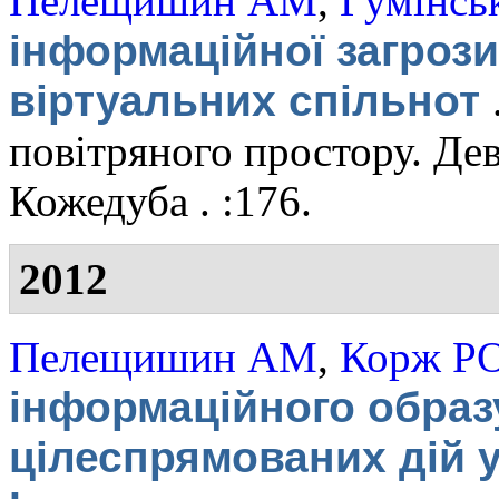
Пелещишин АМ
,
Гумінсь
інформаційної загроз
віртуальних спільнот
повітряного простору. Де
Кожедуба . :176.
2012
Пелещишин АМ
,
Корж Р
інформаційного образ
цілеспрямованих дій 