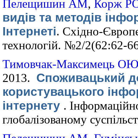
Пелещишин АМ
,
Корж Р
видів та методів інфо
Інтернеті
.
Східно-Європ
технологій. №2/2(62:62-66
Тимовчак-Максимець О
2013.
Споживацький д
користувацького інфо
інтернету
.
Інформаційно
глобалізованому суспільств