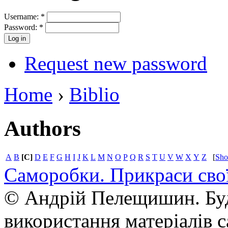
Username:
*
Password:
*
Request new password
Home
›
Biblio
Authors
A
B
[C]
D
E
F
G
H
I
J
K
L
M
N
O
P
Q
R
S
T
U
V
W
X
Y
Z
[
Sh
Саморобки. Прикраси сво
© Андрій Пелещишин. Буд
використання матеріалів с