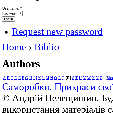
Username:
*
Password:
*
Request new password
Home
›
Biblio
Authors
A
B
C
D
E
F
G
H
I
J
K
L
M
N
O
P
Q
[R]
S
T
U
V
W
X
Y
Z
[
Sh
Саморобки. Прикраси сво
© Андрій Пелещишин. Буд
використання матеріалів с