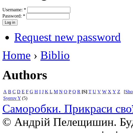
Username:
*
Password:
*
Request new password
Home
›
Biblio
Authors
A
B
C
D
E
F
G
H
I
J
K
L
M
N
O
P
Q
R
[S]
T
U
V
W
X
Y
Z
[
Sh
Syerov Y
(5)
Саморобки. Прикраси сво
© Андрій Пелещишин. Буд