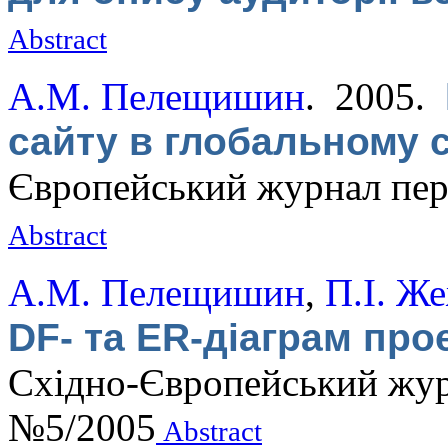
Abstract
А.М. Пелещишин
. 2005.
сайту в глобальному
Європейський журнал пер
Abstract
А.М. Пелещишин
,
П.І. Ж
DF- та ER-діаграм пр
Східно-Європейський жур
№5/2005
Abstract