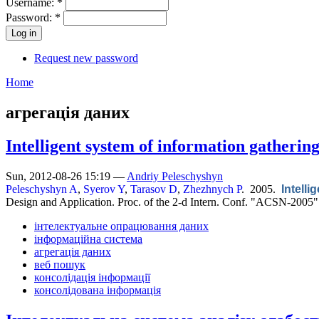
Username:
*
Password:
*
Request new password
Home
агрегація даних
Intelligent system of information gatherin
Sun, 2012-08-26 15:19 —
Andriy Peleschyshyn
Peleschyshyn A
,
Syerov Y
,
Tarasov D
,
Zhezhnych P
. 2005.
Intell
Design and Application. Proc. of the 2-d Intern. Conf. "ACSN-2005"
інтелектуальне опрацювання даних
інформаційна система
агрегація даних
веб пошук
консолідація інформації
консолідована інформація