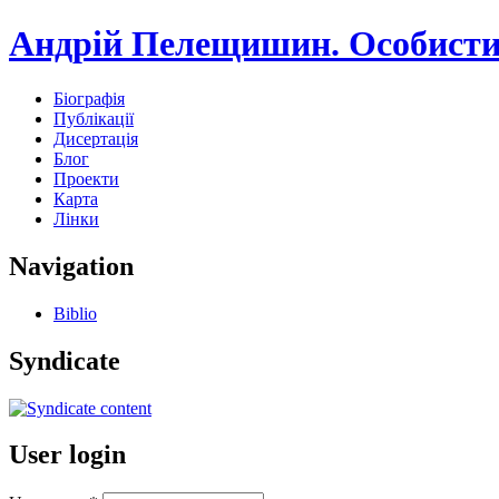
Андрій Пелещишин. Особисти
Біографія
Публікації
Дисертація
Блог
Проекти
Карта
Лінки
Navigation
Biblio
Syndicate
User login