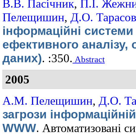
В.В. Пасічник
,
П.І. Жежн
Пелещишин
,
Д.О. Тарасо
інформаційні системи 
ефективного аналізу,
даних)
.
:350.
Abstract
2005
А.М. Пелещишин
,
Д.О. Т
загрози інформаційній
WWW
.
Автоматизовані си