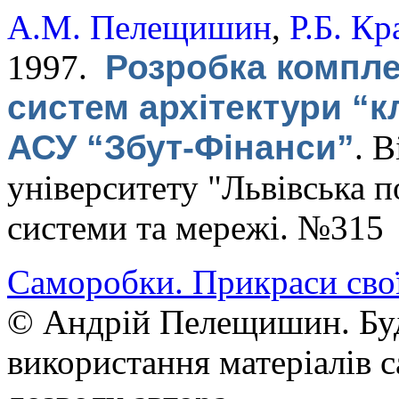
А.М. Пелещишин
,
Р.Б. Кр
1997.
Розробка компл
систем архітектури “к
АСУ “Збут-Фінанси”
.
В
університету "Львівська п
системи та мережі. №315
Саморобки. Прикраси сво
© Андрій Пелещишин. Буд
використання матеріалів с