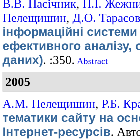
В.В. Пасічник
,
П.І. Жежн
Пелещишин
,
Д.О. Тарасо
інформаційні системи 
ефективного аналізу,
даних)
.
:350.
Abstract
2005
А.М. Пелещишин
,
Р.Б. Кр
тематики сайту на осно
Інтернет-ресурсів
.
Авто