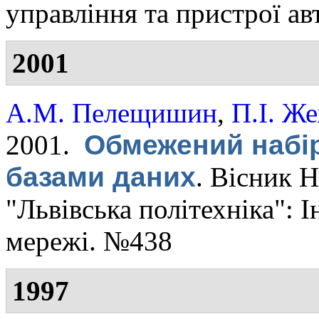
управління та пристрої ав
2001
А.М. Пелещишин
,
П.І. Ж
2001.
Обмежений набір
базами даних
.
Вісник Н
"Львівська політехніка": 
мережі. №438
1997