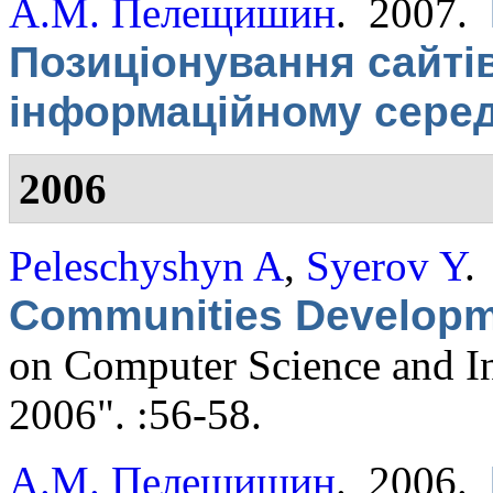
А.М. Пелещишин
. 2007.
Позиціонування сайті
інформаційному сере
2006
Peleschyshyn A
,
Syerov Y
.
Communities Develop
on Computer Science and I
2006". :56-58.
А.М. Пелещишин
. 2006.