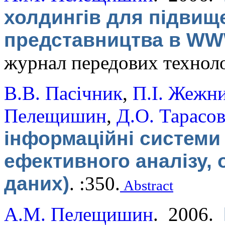
холдингів для підвищ
представництва в W
журнал передових технол
В.В. Пасічник
,
П.І. Жежн
Пелещишин
,
Д.О. Тарасо
інформаційні системи 
ефективного аналізу,
даних)
.
:350.
Abstract
А.М. Пелещишин
. 2006.