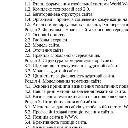
1.1. Етапи формування глобальної системи World Wi
1.2. Комплекс технологій веб 2.0.
1.3. Багаторівнева структура сайта.
1.4. Організація процесів соціальних комунікацій на
1.5. Аналіз типів віртуальних спільнот, їхні переваги
Розділ 2. Формальна модель сайта як основи середов
2.1. Основні поняття.
2.2. Глобальні сервіси.
2.3. Модель сайта.
2.4. Оточення сайта.
2.5. Правила глобального середовища.
Розділ 3. Структура та модель аудиторії сайта.
3.1. Підходи до структурування аудиторії сайта.
3.2. Модель аудиторії сайта.
3.3. Цінність та зацікавленість аудиторії сайта.
Розділ 4. Моделювання тематики сайта.
4.1. Основні принципи визначення тематичних пока
4.2. Навігаційні методи визначення тематики сайта.
4.3. Визначення тематики сайта на основі ключових 
Розділ 5. Позиціонування веб-сайтів.
5.1. Місце та завдання сайтів у глобальній систе
5.2. Професійні задачі позиціонування сайтів.
5.3. Позиція сайта в WWW.
5.4. Ефективність позиції сайта.
5.5. Визначення позиції сайта.