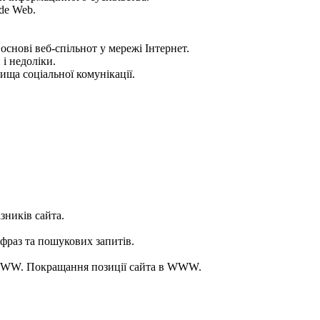
de Web.
 основі веб-спільнот у мережі Інтернет.
 і недоліки.
ища соціальної комунікації.
зників сайта.
фраз та пошукових запитів.
мі WWW. Покращання позиції сайта в WWW.