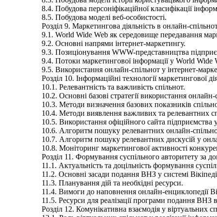
8.4. Побудова персоніфікаційної класифікації інф
8.5. Побудова моделі веб-особистості.
Розділ 9. Маркетингова діяльність в онлайн-спільно
9.1. World Wide Web як середовище передавання мар
9.2. Основні напрями інтернет-маркетингу.
9.3. Позиціонування WWW-представництва підприє
9.4. Потоки маркетингової інформації у World Wide 
9.5. Використання онлайн-спільнот у інтернет-марке
Розділ 10. Інформаційні технології маркетингової ді
10.1. Релевантність та важливість спільнот.
10.2. Основні базові стратегії використання онлайн-
10.3. Методи визначення базових показників спільно
10.4. Методи виявлення важливих та релевантних сп
10.5. Використання офіційного сайта підприємства 
10.6. Алгоритм пошуку релевантних онлайн-спільно
10.7. Алгоритм пошуку релевантних дискусій у онл
10.8. Моніторинг маркетингової активності конкуре
Розділ 11. Формування суспільного авторитету за д
11.1. Актуальність та доцільність формування суспі
11.2. Основні засади подання ВНЗ у системі Вікіпеді
11.3. Планування дій та необхідні ресурси.
11.4. Вимоги до наповнення онлайн-енциклопедії Ві
11.5. Ресурси для реалізації програми подання ВНЗ в
Розділ 12. Комунікативна взаємодія у віртуальних сп