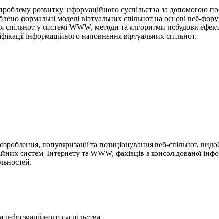
проблему розвитку інформаційного суспільства за допомогою поб
блено формальні моделі віртуальних спільнот на основі веб-фору
ня спільнот у системі WWW, методи та алгоритми побудови ефек
ніфікації інформаційного наповнення віртуальних спільнот.
розроблення, популяризації та позиціонування веб-спільнот, видо
ційних систем, Інтернету та WWW, фахівців з консолідованої інфо
альностей.
и інформаційного суспільства.