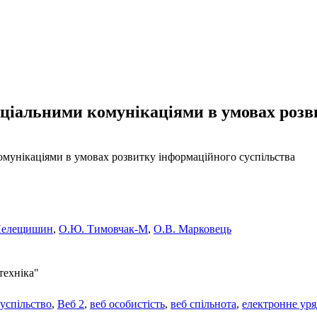
ціальними комунікаціями в умовах розв
мунікаціями в умовах розвитку інформаційного суспільства
Пелещишин
,
О.Ю. Тимовчак-М
,
О.В. Марковець
техніка"
успільство
,
Веб 2
,
веб особистість
,
веб спільнота
,
електронне ур