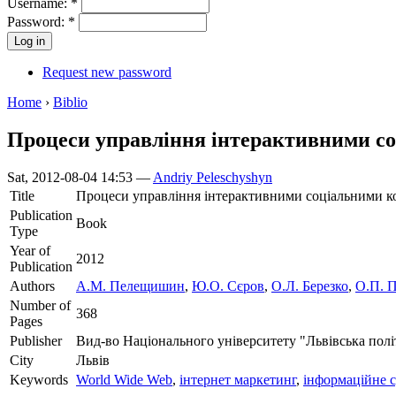
Username:
*
Password:
*
Request new password
Home
›
Biblio
Процеси управління інтерактивними со
Sat, 2012-08-04 14:53 —
Andriy Peleschyshyn
Title
Процеси управління інтерактивними соціальними ко
Publication
Book
Type
Year of
2012
Publication
Authors
А.М. Пелещишин
,
Ю.О. Сєров
,
О.Л. Березко
,
О.П. 
Number of
368
Pages
Publisher
Вид-во Національного університету "Львівська полі
City
Львів
Keywords
World Wide Web
,
інтернет маркетинг
,
інформаційне с