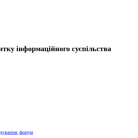
итку інформаційного суспільства
ядування
,
форум