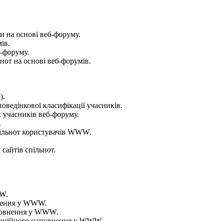
ти на основі веб-форуму.
ів.
б-форуму.
ьнот на основі веб-форумів.
).
оведінкової класифікації учасників.
к учасників веб-форуму.
.
пільнот користувачів WWW.
 сайтів спільнот.
WW.
внення у WWW.
аповнення у WWW.
ормаційного наповнення у WWW.