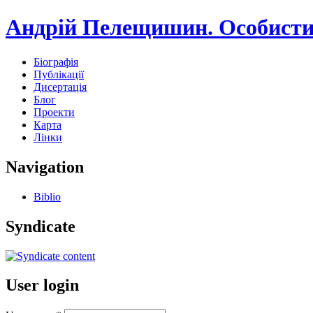
Андрій Пелещишин. Особисти
Біографія
Публікації
Дисертація
Блог
Проекти
Карта
Лінки
Navigation
Biblio
Syndicate
User login