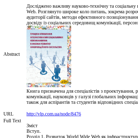
Досліджено важливу науково-технічну та соціальну 
Web. Розглянуто широке коло питань, зокрема розро
аудиторії сайтів, методи ефективного позиціонуван
досвіду із соціальних середовищ комунікації, персо
Abstract
Книга призначена для спеціалістів з проектування, 
комунікації, науковців у галузі глобальних інформа
також для аспірантів та студентів відповідних спеці
URL
http://vlp.com.ua/node/8476
Full Text
Зміст
Вступ.
Розділ 1. Розвиток World Wide Web як інфраструктур