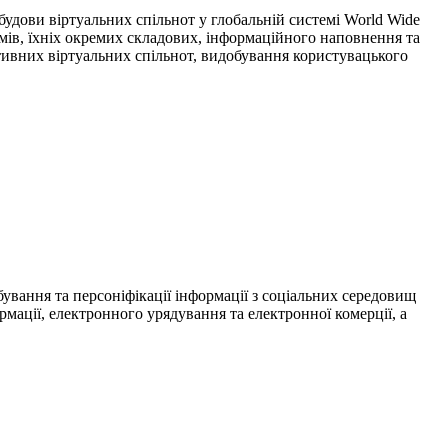
удови віртуальних спільнот у глобальній системі World Wide
мів, їхніх окремих складових, інформаційного наповнення та
тивних віртуальних спільнот, видобування користувацького
бування та персоніфікації інформації з соціальних середовищ
рмації, електронного урядування та електронної комерції, а