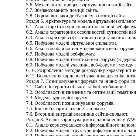
5.6. Механізми та процес формування позиції сайта.
5.7. Збалансованість позиції сайта.
5.8. Окремі випадки дисбалансу в позиції сайта.
Розділ 6. Архітектура та модель віртуальної спільно
6.1. Аналіз архітектури спільнот на основі веб-форум
6.2. Аналіз характерних особливостей сутностей ве
6.3. Аналіз критеріїв ефективності віртуальних спіл
6.5. Побудова моделі віртуальної спільноти.
6.6. Аналіз особливостей моделювання веб-форумів.
6.7. Побудова моделі веб-форуму.
6.8. Побудова моделі тематики веб-форуму (Б-дерево
6.9. Побудова моделі учасника веб-форуму і методу п
6.10. Розроблення методів розрахунку характеристи
6.11. Визначення корисності учасника для спільноти
Розділ 7. Позиціонування форумів та інших форм с
7.1. Сайти інтернет-спільнот та їхні особливості.
7.2. Особливості визначення та оптимізації тематики
7.3. Модель аудиторії форуму.
7.4. Особливості позиціонування форумів.
7.5. Інші веб-форми інтернет-спільнот.
7.6. Вторинні виграші власників сайтів-спільнот.
Розділ 8. Аналіз користувацького наповнення у W
8.1. Аналіз користувацького інформаційного напо
8.2. Побудова моделі структури інформаційного н
8.3. Побудова моделі історії користувацького інф