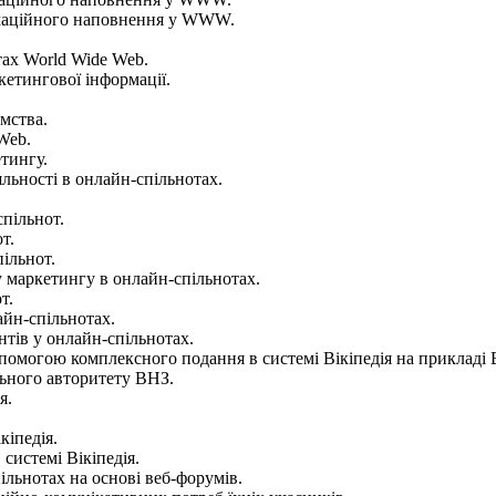
ормаційного наповнення у WWW.
тах World Wide Web.
кетингової інформації.
мства.
Web.
тингу.
яльності в онлайн-спільнотах.
спільнот.
т.
ільнот.
у маркетингу в онлайн-спільнотах.
т.
айн-спільнотах.
нтів у онлайн-спільнотах.
опомогою комплексного подання в системі Вікіпедія на прикладі
льного авторитету ВНЗ.
я.
кіпедія.
 системі Вікіпедія.
ільнотах на основі веб-форумів.