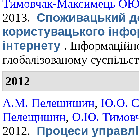
Тимовчак-Максимець О
2013.
Споживацький д
користувацького інфо
інтернету
.
Інформаційно
глобалізованому суспільств
2012
А.М. Пелещишин
,
Ю.О. С
Пелещишин
,
О.Ю. Тимов
2012.
Процеси управлі