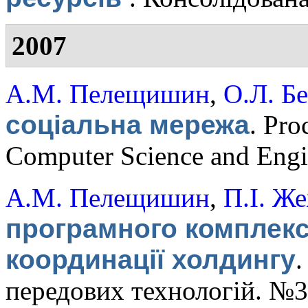
2007
А.М. Пелещишин
,
О.Л. Б
соціальна мережа
.
Proc
Computer Science and Engi
А.М. Пелещишин
,
П.І. Ж
програмного комплекс
координації холдингу
передових технологій. №3