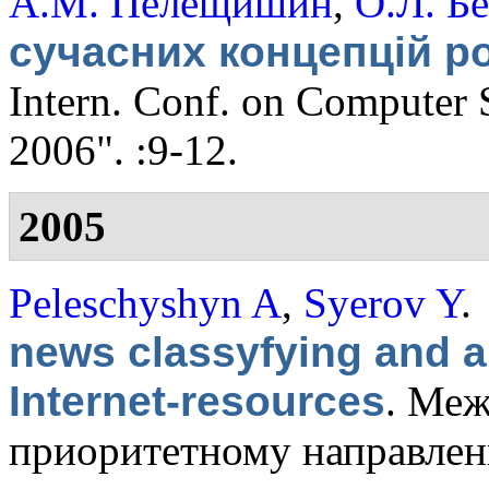
А.М. Пелещишин
,
О.Л. Б
сучасних концепцій р
Intern. Conf. on Computer
2006". :9-12.
2005
Peleschyshyn A
,
Syerov Y
.
news classyfying and a
Internet-resources
.
Меж
приоритетному направле