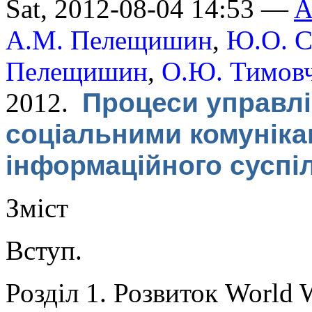
Sat, 2012-08-04 14:53 —
A
А.М. Пелещишин
,
Ю.О. С
Пелещишин
,
О.Ю. Тимов
2012.
Процеси управлі
соціальними комуніка
інформаційного суспі
Зміст
Вступ.
Розділ 1. Розвиток World