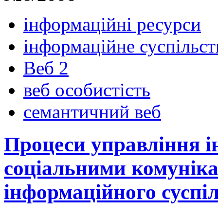
інформаційні ресурси
інформаційне суспільст
Веб 2
веб особистість
семантичний веб
Процеси управління 
соціальними комуніка
інформаційного суспі