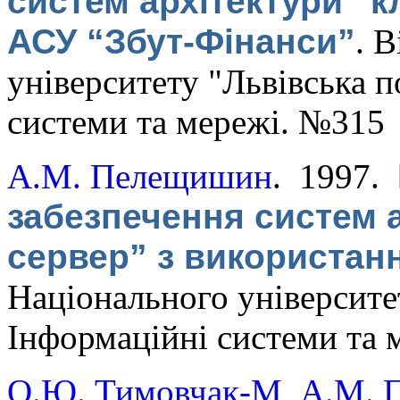
систем архітектури “к
АСУ “Збут-Фінанси”
.
В
університету "Львівська п
системи та мережі. №315
А.М. Пелещишин
. 1997.
забезпечення систем а
сервер” з використан
Національного університет
Інформаційні системи та 
О.Ю. Тимовчак-М
,
А.М. 