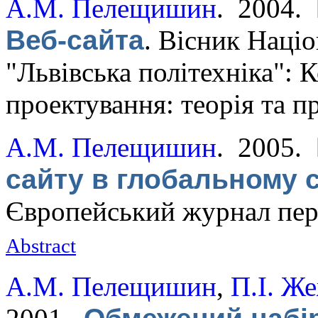
А.М. Пелещишин
. 2004.
Веб-сайта
.
Вісник Націо
"Львівська політехніка":
проектування: теорія та п
А.М. Пелещишин
. 2005.
сайту в глобальному
Європейський журнал пер
Abstract
А.М. Пелещишин
,
П.І. Ж