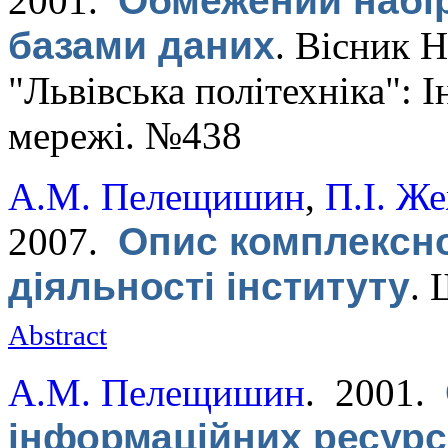
2001.
Обмежений набір
базами даних
.
Вісник Н
"Львівська політехніка": 
мережі. №438
А.М. Пелещишин
,
П.І. Ж
2007.
Опис комплексно
діяльності інституту
.
Abstract
А.М. Пелещишин
. 2001.
інформаційних ресурс