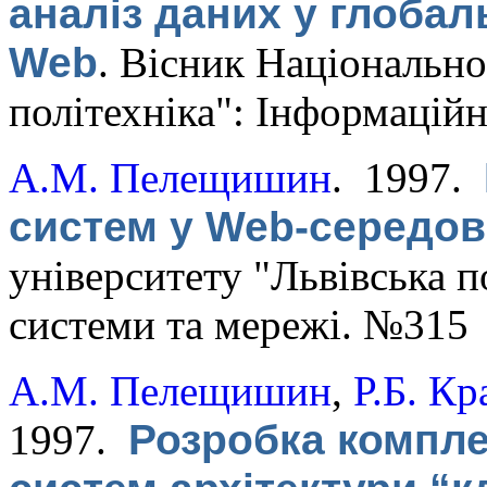
аналіз даних у глобал
Web
.
Вісник Національно
політехніка": Інформацій
А.М. Пелещишин
. 1997.
систем у Web-середо
університету "Львівська п
системи та мережі. №315
А.М. Пелещишин
,
Р.Б. Кр
1997.
Розробка компл