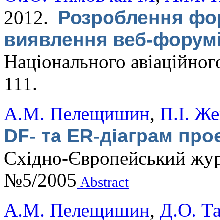
2012.
Розроблення фор
виявлення веб-форумі
Національного авіаційного
111.
А.М. Пелещишин
,
П.І. Ж
DF- та ER-діаграм пр
Східно-Європейський жур
№5/2005
Abstract
А.М. Пелещишин
,
Д.О. Т